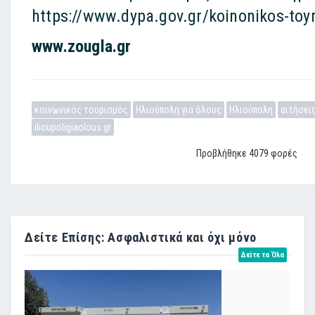
https://www.dypa.gov.gr/koinonikos-toy
www.zougla.gr
κοινωνικός τουρισμός
Ηλιούπολη για όλους
Ηλιούπολη
αιτήσει
ilioupoligiaolous.gr
Προβλήθηκε 4079 φορές
Δείτε Επίσης: Ασφαλιστικά και όχι μόνο
Δείτε τα Όλα