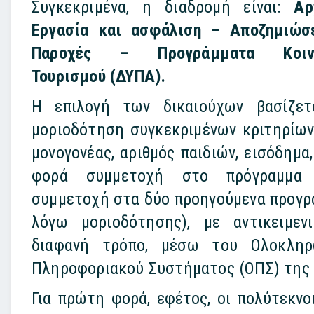
Συγκεκριμένα, η διαδρομή είναι:
Αρ
Εργασία και ασφάλιση – Αποζημιώσ
Παροχές – Προγράμματα Κοινω
Τουρισμού (ΔΥΠΑ).
Η επιλογή των δικαιούχων βασίζετ
μοριοδότηση συγκεκριμένων κριτηρίων
μονογονέας, αριθμός παιδιών, εισόδημα
φορά συμμετοχή στο πρόγραμμ
συμμετοχή στα δύο προηγούμενα προγρ
λόγω μοριοδότησης), με αντικειμεν
διαφανή τρόπο, μέσω του Ολοκληρ
Πληροφοριακού Συστήματος (ΟΠΣ) της
Για πρώτη φορά, εφέτος, οι πολύτεκνοι