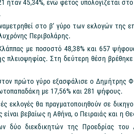
1 ήταν 45,34%, ενώ φέτος υπολογίζεται στο
ά
αναμετρηθεί στο β’ γύρο των εκλογών της ε
ολυχρόνης Περιβολάρης.
Κλάππας με ποσοστό 48,38% και 657 ψήφους
ης πλειοψηφίας. Στη δεύτερη θέση βρέθηκ
στον πρώτο γύρο εξασφάλισε ο Δημήτρης Φι
ωτοπαπαδάκη με 17,56% και 281 ψήφους.
κές εκλογές θα πραγματοποιηθούν σε δικηγ
 είναι βεβαίως η Αθήνα, ο Πειραιάς και η Θ
ν δύο διεκδικητών της Προεδρίας του 