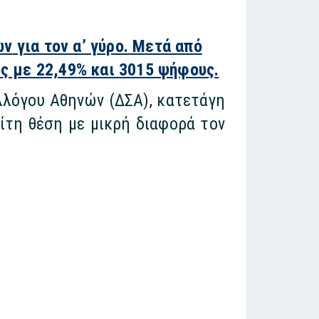
ών
για τον α’ γύρο. Μετά από
ς με 22,49% και 3015
ψήφους
.
λλόγου Αθηνών (ΔΣΑ), κατετάγη
ίτη θέση με μικρή διαφορά τον