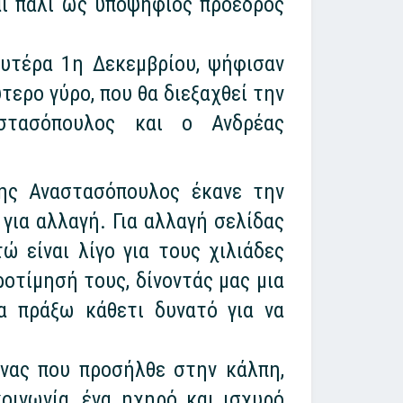
αι πάλι ως υποψήφιος πρόεδρος
ευτέρα 1η Δεκεμβρίου, ψήφισαν
ερο γύρο, που θα διεξαχθεί την
στασόπουλος και ο Ανδρέας
ης Αναστασόπουλος έκανε την
για αλλαγή. Για αλλαγή σελίδας
 είναι λίγο για τους χιλιάδες
οτίμησή τους, δίνοντάς μας μια
α πράξω κάθετι δυνατό για να
νας που προσήλθε στην κάλπη,
οινωνία, ένα ηχηρό και ισχυρό