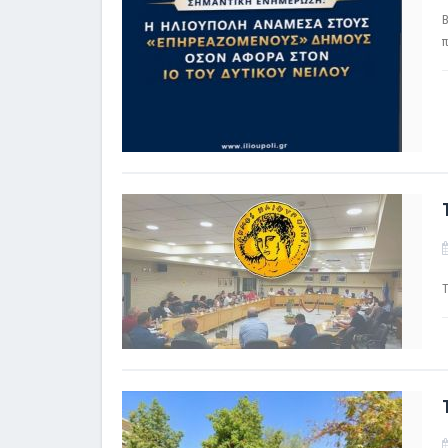
Β
π
Τ