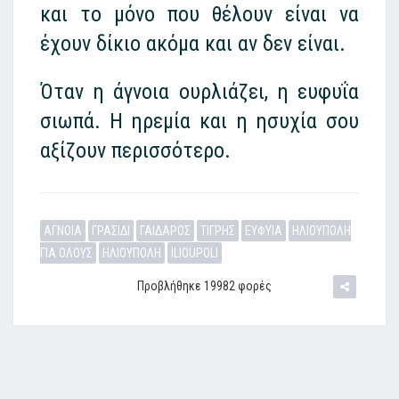
και το μόνο που θέλουν είναι να
έχουν δίκιο ακόμα και αν δεν είναι.
Όταν η άγνοια ουρλιάζει, η ευφυΐα
σιωπά. Η ηρεμία και η ησυχία σου
αξίζουν περισσότερο.
ΑΓΝΟΙΑ
ΓΡΑΣΙΔΙ
ΓΑΙΔΑΡΟΣ
ΤΙΓΡΗΣ
ΕΥΦΥΙΑ
ΗΛΙΟΥΠΟΛΗ
ΓΙΑ ΟΛΟΥΣ
ΗΛΙΟΥΠΟΛΗ
ILIOUPOLI
Προβλήθηκε 19982 φορές