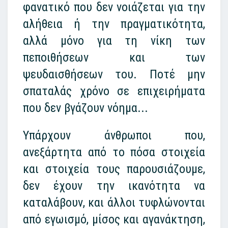
φανατικό που δεν νοιάζεται για την
αλήθεια ή την πραγματικότητα,
αλλά μόνο για τη νίκη των
πεποιθήσεων και των
ψευδαισθήσεων του. Ποτέ μην
σπαταλάς χρόνο σε επιχειρήματα
που δεν βγάζουν νόημα...
Υπάρχουν άνθρωποι που,
ανεξάρτητα από το πόσα στοιχεία
και στοιχεία τους παρουσιάζουμε,
δεν έχουν την ικανότητα να
καταλάβουν, και άλλοι τυφλώνονται
από εγωισμό, μίσος και αγανάκτηση,