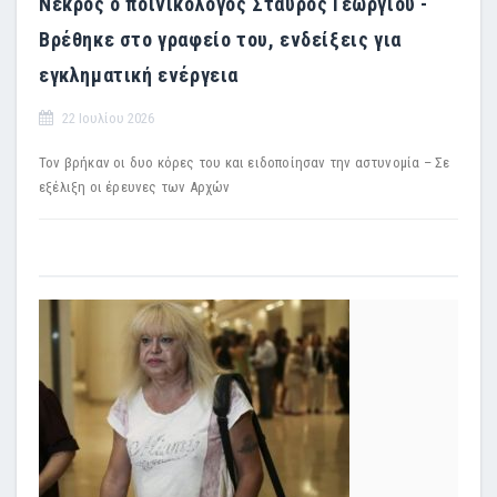
Νεκρός ο ποινικολόγος Σταύρος Γεωργίου -
Βρέθηκε στο γραφείο του, ενδείξεις για
εγκληματική ενέργεια
22 Ιουλίου 2026
Τον βρήκαν οι δυο κόρες του και ειδοποίησαν την αστυνομία – Σε
εξέλιξη οι έρευνες των Αρχών