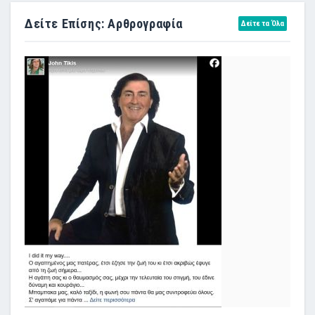
Δείτε Επίσης: Αρθρογραφία
Δείτε τα Όλα