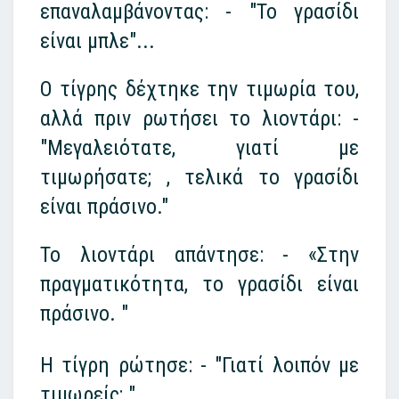
επαναλαμβάνοντας:
- "Το γρασίδι
είναι μπλε"...
Ο τίγρης δέχτηκε την τιμωρία του,
αλλά πριν ρωτήσει το λιοντάρι:
-
"Μεγαλειότατε, γιατί με
τιμωρήσατε; , τελικά το γρασίδι
είναι πράσινο."
Το λιοντάρι απάντησε:
- «Στην
πραγματικότητα, το γρασίδι είναι
πράσινο. "
Η τίγρη ρώτησε:
- "Γιατί λοιπόν με
τιμωρείς; ".