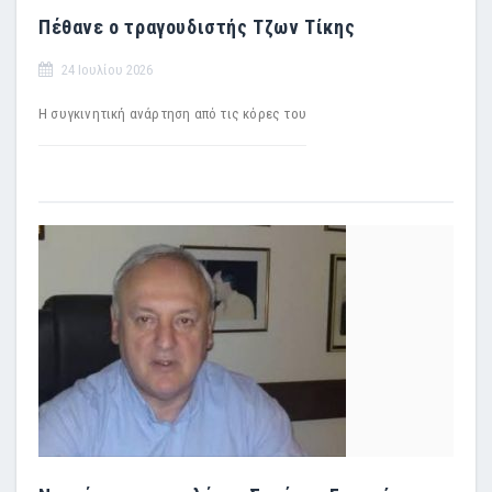
Πέθανε ο τραγουδιστής Τζων Τίκης
24 Ιουλίου 2026
Η συγκινητική ανάρτηση από τις κόρες του