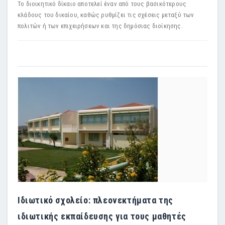
Το διοικητικό δίκαιο αποτελεί έναν από τους βασικότερους
κλάδους του δικαίου, καθώς ρυθμίζει τις σχέσεις μεταξύ των
πολιτών ή των επιχειρήσεων και της δημόσιας διοίκησης.
Ιδιωτικό σχολείο: πλεονεκτήματα της
ιδιωτικής εκπαίδευσης για τους μαθητές