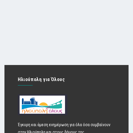
Ηλιούπολη για Όλους
Έγκυρη και άμεση ενημέρωση για όλα όσα συμβαίνουν
στην Ηλιούπολη και στους δήμους της