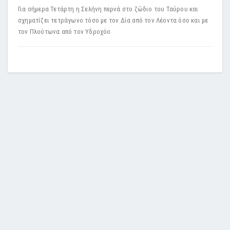
Για σήμερα Τετάρτη η Σελήνη περνά στο ζώδιο του Ταύρου και
σχηματίζει τετράγωνο τόσο με τον Δία από τον Λέοντα όσο και με
τον Πλούτωνα από τον Υδροχόο