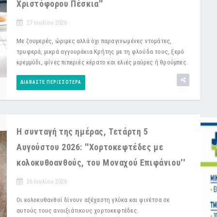
Χριστόφορου Πέσκια''
27 Ιουλίου 2026
Με ζουμερές, ώριμες αλλά όχι παραγινωμένες ντομάτες,
τρυφερά, μικρά αγγουράκια Κρήτης με τη φλούδα τους, ξερό
κρεμμύδι, φίνες πιπεριές κέρατο και ελιές μαύρες ή θρούμπες.
ΔΙΑΒΆΣΤΕ ΠΕΡΙΣΣΌΤΕΡΑ
Η συνταγή της ημέρας, Τετάρτη 5
Αυγούστου 2026: ''Χορτοκεφτέδες με
κολοκυθοανθούς, του Μοναχού Επιφάνιου''
26 Ιουλίου 2026
Οι κολοκυθανθοί δίνουν αξέχαστη γλύκα και φινέτσα σε
αυτούς τους ανοιξιάτικους χορτοκεφτέδες.