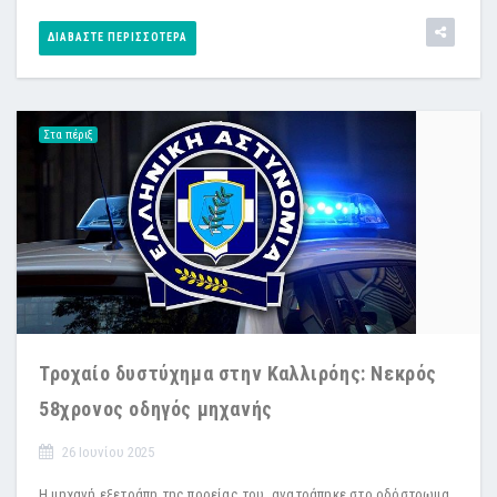
ΔΙΑΒΆΣΤΕ ΠΕΡΙΣΣΌΤΕΡΑ
Στα πέριξ
Τροχαίο δυστύχημα στην Καλλιρόης: Νεκρός
58χρονος οδηγός μηχανής
26 Ιουνίου 2025
Η μηχανή εξετράπη της πορείας του, ανατράπηκε στο οδόστρωμα