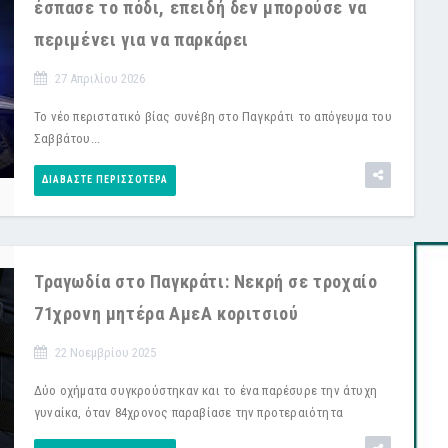
έσπασε το πόδι, επειδή δεν μπορούσε να
περιμένει για να παρκάρει
27 Απριλίου 2026
Το νέο περιστατικό βίας συνέβη στο Παγκράτι το απόγευμα του
Σαββάτου...
ΔΙΑΒΆΣΤΕ ΠΕΡΙΣΣΌΤΕΡΑ
Τραγωδία στο Παγκράτι: Νεκρή σε τροχαίο
71χρονη μητέρα ΑμεΑ κοριτσιού
22 Νοεμβρίου 2025
Δύο οχήματα συγκρούστηκαν και το ένα παρέσυρε την άτυχη
γυναίκα, όταν 84χρονος παραβίασε την προτεραιότητα