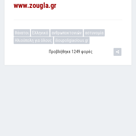
www.zougla.gr
θάνατοι
Ελληνικό
ανθρωποκτονιών
αστυνομία
Ηλιούπολη για όλους
ilioupoligiaolous.gr
Προβλήθηκε 1249 φορές