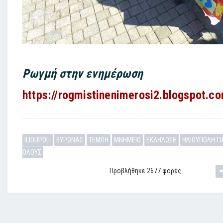
Ρωγμή
στην ενημέρωση
https://rogmistinenimerosi2.blogspot.c
ILIOUPOLI
ΒΥΡΩΝΑΣ
ΤΕΜΠΗ
ΜΝΗΜΕΙΟ
ΕΚΔΗΛΩΣΗ
ΗΛΙΟΥΠΟΛΗ ΓΙ
ΟΛΟΥΣ
Προβλήθηκε 2677 φορές