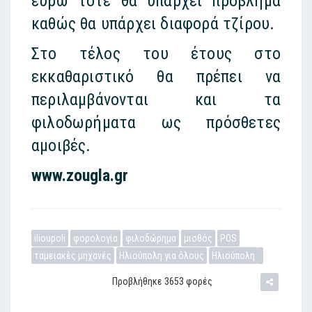
ευρώ τότε θα υπάρχει πρόβλημα
καθώς θα υπάρχει διαφορά τζίρου.
Στο τέλος του έτους στο
εκκαθαριστικό θα πρέπει να
περιλαμβάνονται και τα
φιλοδωρήματα ως πρόσθετες
αμοιβές.
www.zougla.gr
ilioupoli
φορολογία
φιλοδώρημα
μισθός
POS
ταμειακές μηχανές
Ηλιούπολη για όλους
Ηλιούπολη
Προβλήθηκε 3653 φορές