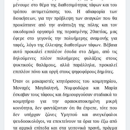
μένουμε στο θέμα της διαθεσιμότητας τάφων και του
τρόπου αντιμετώπισης του. Η αδιαφορία των
διοικήσεων, για την πρόβλεψη των αναγκών που θα
προκύπτανε από την ανάπτυξη της πόλης και τον
οικοδομικό οργασμό της περασμένης 20αετίας, μας
έφερε στο γεγονός την πολυήμερης αναμονής για
ταφές, λόγο της έλλειψης διαθεσίμων τάφων. Βέβαια
αυτό προκαλεί επιπλέον έσοδα στο Δήμο, από τις
δηλούμενες πλέον πολυήμερες φυλάξεις στους
ψυκτικούς θαλάμους, αλλά παράλληλα, προκαλεί
επιπλέον πόνο και οργή στους ψηφοφόρους δημότες.
Όταν οι μακαριστές κτητόρισσες του κοιμητηρίου,
Μοναχές Μαγδαληνή, Νυμφοδώρα και Μαρία
έσκαβαν τους τάφους και δημιουργούσαν σταδιακά το
κοιμητήριο για την αραιοκατοικημένη μικρή
κοινότητα, δεν φαντάζονταν ότι θα έπρεπε, τότε που
δεν υπήρχαν ζώνες Υμηττού και ανεγκέφαλοι
ψευδοοικολόγοι, να επεκτείνουν τα όρια του έξω από
τα αρχικά επίπεδα και στα γειτονικά πρανή, πράγμα