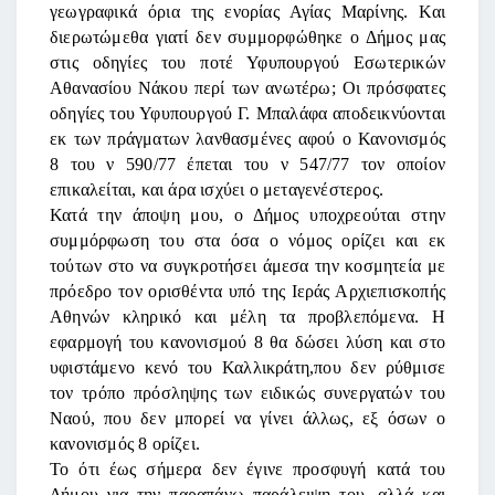
γεωγραφικά όρια της ενορίας Αγίας Μαρίνης. Και
διερωτώμεθα γιατί δεν συμμορφώθηκε ο Δήμος μας
στις οδηγίες του ποτέ Υφυπουργού Εσωτερικών
Αθανασίου Νάκου περί των ανωτέρω; Οι πρόσφατες
οδηγίες του Υφυπουργού Γ. Μπαλάφα αποδεικνύονται
εκ των πράγματων λανθασμένες αφού ο Κανονισμός
8 του ν 590/77 έπεται του ν 547/77 τον οποίον
επικαλείται, και άρα ισχύει ο μεταγενέστερος.
Κατά την άποψη μου, ο Δήμος υποχρεούται στην
συμμόρφωση του στα όσα ο νόμος ορίζει και εκ
τούτων στο να συγκροτήσει άμεσα την κοσμητεία με
πρόεδρο τον ορισθέντα υπό της Ιεράς Αρχιεπισκοπής
Αθηνών κληρικό και μέλη τα προβλεπόμενα. Η
εφαρμογή του κανονισμού 8 θα δώσει λύση και στο
υφιστάμενο κενό του Καλλικράτη,που δεν ρύθμισε
τον τρόπο πρόσληψης των ειδικώς συνεργατών του
Ναού, που δεν μπορεί να γίνει άλλως, εξ όσων ο
κανονισμός 8 ορίζει.
Το ότι έως σήμερα δεν έγινε προσφυγή κατά του
Δήμου για την παραπάνω παράλειψη του, αλλά και