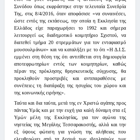
Συνόδου όπως εκφράστηκε στην τελευταία Συνεδρία
Της, στις 8/4/2016, όταν αποφάσισε «να συναινέσει,
ώστε εντός της εκτάσεως, την οποία η Εκκλησία της
Ελλάδος είχε παραχωρήσει το 1992 και σήμερα
λειτουργεί ως διαδημοτικό κοιμητήριο Σχιστού, να
διατεθεί τμήμα 20 στρεμμάτων για τον ενταφιασμό
μουσουλμάνων» και να καταλήξει με το ότι «Η Δ.Ι.Σ.
εμμένει στη θέση της ότι αντιτίθεται στη δημιουργία
αποτεφρωτηρίων εντός των κοιμητηρίων, καθώς
πέραν της πρόκλησης θρησκευτικής σύγχυσης, θα
προκληθούν προστριβές και αντιπαραθέσεις με
συνέπειες τη διατάραξη της ησυχίας του χώρου και
της κοινωνικής ειρήνης».
Ταύτα και δια ταύτα, μετά της εν Χριστώ αγάπης προς
πάντας Υμάς και με την ευχή για καλή δύναμη στα εξ
Υμών μέλη της Εκκλησίας, για τον αγώνα της
νηστείας της Μεγάλης Τεσσαρακοστής, αλλά και την
εξ ύψους φώτιση για γνώση της αλήθειας που
ελευθερώνει από τα δεσμά των ιδεοληψιών, των