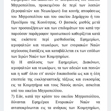
Μητροπολίτου, προκειμένου δε περί των λοιπών
(Ιεροψαλτών και Νεωκόρων) δια κοινής αποφάσεως
του Μητροπολίτου και του οικείου Δημάρχου ή του
Προέδρου της Κοινότητας. Ο βασικός μισθός μετά
των προσαυξήσεων και των επιδομάτων του κατά την
παρούσαν παράγραφον προσωπικού καθορίζεται κατά
τας εκάστοτε περί μισθοδοσίας Εφημερίων,
ιεροψαλτών και νεωκόρων, των ενοριακών Ναών
ισχύουσας διατάξεις και καταβάλλεται εκ των εσόδων
των Ιερών Ναών των Κοιμητηρίων.
6) Η απόλυσις των Εφημερίων, Διακόνων,
ιεροψαλτών και νεωκόρων, τα των αδειών και ποινών
και η καθ' όλου επ' αυτών δικαιοδοσία ως και η όλη
εποπτεία της εκκλησιαστικής τάξεως και ευκοσμίας
εις τα Κοιμητήρια και τους Ναούς αυτών, ασκείται
υπό του οικείου Μητροπολίτου.
7) Εάν, κατά την κρίσιν του οικείου Μητροπολίτου,
δύνανται Εφημέριοι Ενοριακών Ναών να
ανταποκρίνωνται εις τα ανάγκας των Κοιμητηρίων,