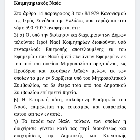
Κοιμητηριακός Ναός
Στο άρθρο 14 παράγραφος 3 του 8/1979 Κανονισμού
της Ιεράς Συνόδου της Ελλάδος που εδράζεται στο
νόμο 590 /1977 αναφέρεται ότι :
3) α) Οι υπό την διοίκησιν και διαχείρισιν των Δήμων
τελούντες Ιεροί Ναοί Κοιμητηρίων διοικούνται υπό
πενταμελούς Επιτροπής αποτελουμένης εκ του
Εφημερίου του Ναού ή επί πλειόντων Εφημερίων εκ
του υπό του οικείου Μητροπολίτου οριζομένου, ως
Προέδρου και τεσσάρων λαϊκών μελών, εκ των
οποίων το μεν εν διορίζεται υπό του Μητροπολιτικού
Συμβουλίου, τα δε έτερα τρία υπό του Δημοτικού
Συμβουλίου επί τριετεί θητεία.
β) Η Επιτροπή αύτη, καλούμενη Κοσμητεία του
Ναού, επιμελείται της ευκοσμίας και ευπρεπείας
αυτού και των εν αυτώ.
γ) Τα έσοδα των Ναών τούτων, των οποίων η
διαχείρισις γίνεται κατά τας περί διοικήσεως και
διαχειρίσεως της Δημοτικής και Κοινοτικής