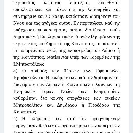
περιουσίας κειμένας διατάξεις, διατίθενται
αποκλειστικώς και μόνον δια την λειτουργίαν και
συντήρησιν και εις καλήν κατάστασιν διατήρησιν του
Ναού και τας ανάγκας αυτού. Εν περιπτώσει, καθ' ην
υπάρχουσι περισσεύματα, ταύτα διατίθενται υπέρ
Δημοτικών ή Εκκλησιαστικών Ευαγών Ιδρυμάτων της
περιφερείας του Δήμου ή της Κοινότητος, τοιούτων δε
μη υπαρχόντων εντός της περιφερείας του Δήμου ή
της Κοινότητος, διατίθενται υπέρ των Ιδρυμάτων της
Ι.Μητροπόλεως.
4) Ο αριθμός των θέσεων των Εφημεριών,
Ιεροψαλτών και Νεωκόρων των υπό την διοίκησιν και
διαχείρισιν των Δήμων ή Κοινοτήτων τελούντων μη
Ενοριακών Ιερών Ναών των Κοιμητηρίων
καθορίζεται δια κοινής αποφάσεως των οικείων
Μητροπολίτου και Δημάρχου ή Προέδρου της
Κοινότητας.
5) Η πλήρωσις των κατά την προηγουμένην
παράγραφον θέσεων ενεργείται προκειμένου περί των
Εφημεριών και Διακόνων δι' αποφάσεως του οικείου