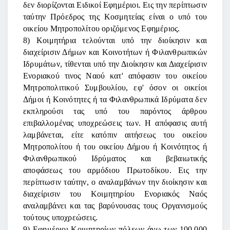
δεν διορίζονται Ειδικοί Εφημέριοι. Εις την περίπτωσιν
ταύτην Πρόεδρος της Κοσμητείας είναι ο υπό του
οικείου Μητροπολίτου οριζόμενος Εφημέριος.
8) Κοιμητήρια τελούνται υπό την διοίκησιν και
διαχείρισιν Δήμων και Κοινοτήτων ή Φιλανθρωπικών
Ιδρυμάτων, τίθενται υπό την Διοίκησιν και Διαχείρισιν
Ενοριακού τινος Ναού κατ' απόφασιν του οικείου
Μητροπολιτικού Συμβουλίου, εφ' όσον οι οικείοι
Δήμοι ή Κοινότητες ή τα Φιλανθρωπικά Ιδρύματα δεν
εκπληρούσι τας υπό του παρόντος άρθρου
επιβαλλομένας υποχρεώσεις των. Η απόφασις αυτή
λαμβάνεται, είτε κατόπιν αιτήσεως του οικείου
Μητροπολίτου ή του οικείου Δήμου ή Κοινότητος ή
Φιλανθρωπικού Ιδρύματος και βεβαιωτικής
αποφάσεως του αρμόδιου Πρωτοδίκου. Εις την
περίπτωσιν ταύτην, ο αναλαμβάνων την διοίκησιν και
διαχείρισιν του Κοιμητηρίου Ενοριακός Ναός
αναλαμβάνει και τας βαρύνουσας τους Οργανισμούς
τούτους υποχρεώσεις.
9) Εφημέριοι Κοιμητηρίων πόλεων άνω των 100.000