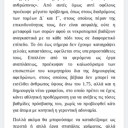
ανθρώπινος». Από αυτές όμως αντί οφέλους
προέκυψε μέγιστο πρόβλημα, όπως στους διαδρόμους
των τομέων Δ΄ και Γ΄, στους οποίους πέραν της
επικινδυνότητας τους, δεν είναι ασφαλής ούτε η
μεταφορά των σορών αφού οι νεκροπομποί βαδίζουν
αναγκαστικά με το κάθε πόδι τους σε διαφορετικό
επίπεδο. Το ότι έως σήμερα δεν έχουμε καταγράψει
γελοίες καταστάσεις, οφείλεται στις υπερπροσπάθειες
τους. Επιπλέον από τα φερόμενα ως έργα
αναπλάσεως, προέκυψαν το καλωσόρισμα των
επισκεπτών του κοιμητηρίου δια της δημιουργίας
αφεδρώνων, στους οποίους βέβαια δεν μπορεί να
εισέλθει άνθρωπος ύψους άνω του 1.75, αλλά και η
δημιουργία νέου γραφείου, στο οποίο πρέπει να έχεις
κάνει αθλητική προθέρμανση για να ανέβεις τις τόσες
βαθμίδες πρόσβασης του, χωρίς να προβλεφθεί κάτι
για άτομα με κινητική η γεροντική αδυναμία.
Πολλά ακόμα θα μπορούσαμε να καταδείξουμε ως
περιττά ή απλά έργα σπατάλης χρήματος, αλλά