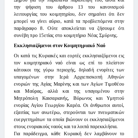
την ψήφιση του άρθρου 13 του κανονισμού
λειτουργίας του κοιμητηρίου, δεν σημαίνει ότι δεν
μπορεί να γίνει αύριο, κατά τα προβλεπόμενα στην
παράγραφο 8. Ούτε αποκλείεται να ζήσουμε ότι
συνέβη προ 15ετίας στο κοιμητήριο Νέας Σμύρνης.
Εκκλησιαζόμενοι στον Κοιμητηριακό Ναό
Οι κατά τις Κυριακές και εορτές εκκλησιαζόμενοι εις
τον κοιμητηριακό ναό είναι ως επί το πλείστον
κάτοικοι της γύρω περιοχής, δηλαδή ενορίτες των
υπαγομένων στην Ιερά Αρχιεπισκοπή Αθηνών
ενοριών της Αγίας Μαρίνης και των Αγίων Τιμοθέου
και Μαύρας, αλλά και της υπαγομένου στην
Μητρόπολη Καισαριανής, Βύρωνος και Υμηττού
ενορίας Αγίου Γεωργίου Καρέα. Οι άνθρωποι αυτοί,
εξαιτίας των ανωτέρω, στερούνται των πνευματικών
ευεργετημάτων τα οποία βιώνουν οι εκκλησιαζόμενοι
στους ενοριακούς ναούς και τα λοιπά παρεκκλήσια.
Για παράδειγμα, κάθε Κυριακή δεν λαμβάνουν το