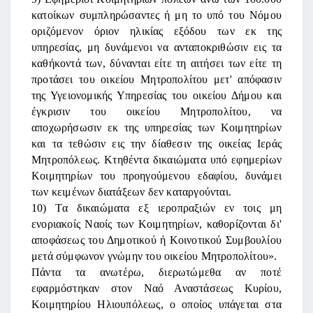
κατοίκων συμπληρώσαντες ή μη το υπό του Νόμου
οριζόμενον όριον ηλικίας εξόδου των εκ της
υπηρεσίας, μη δυνάμενοι να ανταποκριθώσιν εις τα
καθήκοντά των, δύνανται είτε τη αιτήσει των είτε τη
προτάσει του οικείου Μητροπολίτου μετ' απόφασιν
της Υγειονομικής Υπηρεσίας του οικείου Δήμου και
έγκρισιν του οικείου Μητροπολίτου, να
αποχωρήσωσιν εκ της υπηρεσίας των Κοιμητηρίων
και τα τεθώσιν εις την δίαθεσιν της οικείας Ιεράς
Μητροπόλεως. Κτηθέντα δικαιώματα υπό εφημερίων
Κοιμητηρίων του προηγούμενου εδαφίου, δυνάμει
των κειμένων διατάξεων δεν καταργούνται.
10) Τα δικαιώματα εξ ιεροπραξιών εν τοις μη
ενοριακοίς Ναοίς των Κοιμητηρίων, καθορίζονται δι'
αποφάσεως του Δημοτικού ή Κοινοτικού Συμβουλίου
μετά σύμφωνον γνώμην του οικείου Μητροπολίτου».
Πάντα τα ανωτέρω, διερωτώμεθα αν ποτέ
εφαρμόστηκαν στον Ναό Αναστάσεως Κυρίου,
Κοιμητηρίου Ηλιουπόλεως, ο οποίος υπάγεται στα