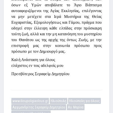
όσων εξ Υμών αποβάλατε το Άγιο Βάπτισμα
αυτοαφοριζόμενοι της Αγίας Εκκλησίας, επιλέγοντας
να μην μετέχετε στα Ιερά Μυστήρια της Θείας
Ευχαριστίας, Εξομολογήσεως και Γάμου, πράγμα που
οδηγεί στην έλλειψη κάθε ελπίδας στην πρόσκαιρη
τούτη ζωή, αλλά και την μη κατανόηση του μυστηρίου
του Θανάτου ως της αρχής της όντως Ζωής, με την
επιστροφή μας στην κοινωνία πρόσωπο προς
πρόσωπο με τον Δημιουργό μας.
Καλή Ανάσταση για όλους
ελάχιστος εν τοις αδελφοίς μου
Πρεσβύτερος Σεραφείμ Δημητρίου
www.ilioupoligiaolous.gr
Ηλιούπολη
Ηλιούπολη για όλους
Αρχιμανδρίτης Σεραφείμ Δημητρίου
Αγ. Μαρίνα