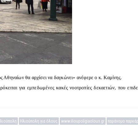
ς Αθηναίων θα αρχίσει να δαγκώνει» ανέφερε ο κ. Καμίνης.
όκειται για εμπεδωμένες κακές νοοτροπίες δεκαετιών, που επιδε
λιούπολη
Ηλιούπολη για όλους
www.ilioupoligiaolous.gr
παράνομο παρκά