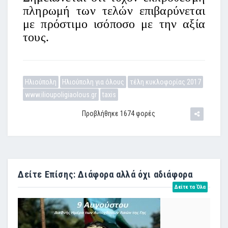
πληρωμή των τελών επιβαρύνεται
με πρόστιμο ισόποσο με την αξία
τους.
Ηλιούπολη
Ηλιούπολη για όλους
τέλη κυκλοφορίας 2017
www.ilioupoligiaolous.gr
taxis
Προβλήθηκε 1674 φορές
Δείτε Επίσης: Διάφορα αλλά όχι αδιάφορα
Δείτε τα Όλα