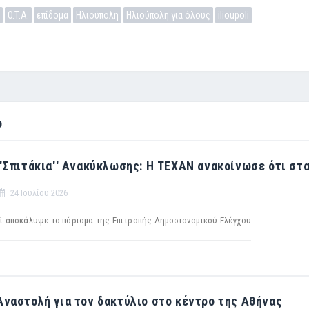
O.T.A.
επίδομα
Ηλιούπολη
Ηλιούπολη για όλους
ilioupoli
ο
''Σπιτάκια'' Ανακύκλωσης: Η TEXAN ανακοίνωσε ότι στ
24 Ιουλίου 2026
Τι αποκάλυψε το πόρισμα της Επιτροπής Δημοσιονομικού Ελέγχου
Αναστολή για τον δακτύλιο στο κέντρο της Αθήνας