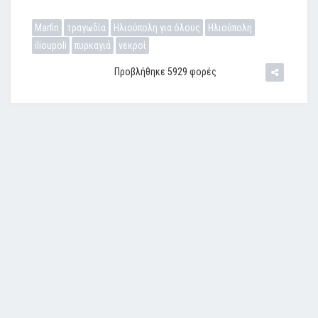
Marfin
τραγωδία
Ηλιούπολη για όλους
Ηλιούπολη
ilioupoli
πυρκαγιά
νεκροί
Προβλήθηκε 5929 φορές