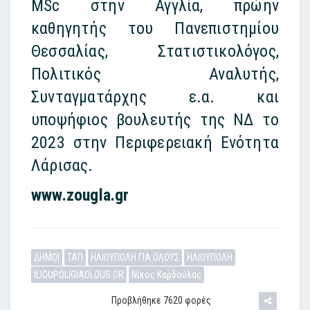
MSc στην Αγγλία, πρώην
καθηγητής του Πανεπιστημίου
Θεσσαλίας, Στατιστικολόγος,
Πολιτικός Αναλυτής,
Συνταγματάρχης ε.α. και
υποψήφιος βουλευτής της ΝΔ το
2023 στην Περιφερειακή Ενότητα
Λάρισας.
www.zougla.gr
ΔΗΜΟΙ
ΤΑΠ
ΗΛΙΟΥΠΟΛΗ ΓΙΑ ΟΛΟΥΣ
ΗΛΙΟΥΠΟΛΗ
ILIOUPOLIGIAOLOUS.GR
Νίκος Καρδούλας
Προβλήθηκε 7620 φορές