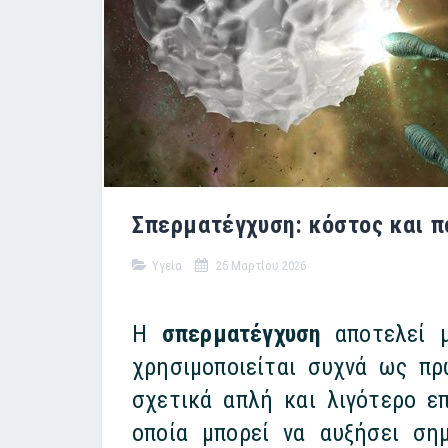
Σπερματέγχυση: κόστος και π
Υγεία
25 Μαρτίου 2026
Η
σπερματέγχυση
αποτελεί μ
χρησιμοποιείται συχνά ως πρ
σχετικά απλή και λιγότερο ε
οποία μπορεί να αυξήσει ση