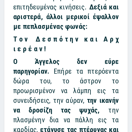
επιτηδευμένας κινήσεις.
Δεξιά και
αριστερά, άλλοι μερικοί έψαλλον
με πεπλασμένας φωνάς:
Τ ο ν Δ ε σ π ό τ η ν κ α ι Α ρ χ
ι ε ρ έ α ν !
Ο Άγγελος δεν εύρε
παρηγορίαν.
Επήρε τα πτερόεντα
δώρα του, το άστρον το
προωρισμένον να λάμπη εις τα
συνειδήσεις, την αύραν,
την ικανήν
να δροσίζη τας ψυχάς,
την
πλασμένην δια να πάλλη εις τα
καρδίας,
ετάνυσε τας πτέρυγας και