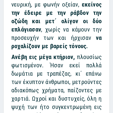
νευρική, με φωνήν οξείαν,
εκείνος
την έδειρε με την ράβδον την
οζώδη και μετ΄ ολίγον οι δύο
επλάγιασαν
, χωρίς να κάμουν την
προσευχήν των και ήρχισαν
να
ροχαλίζουν με βαρείς τόνους.
Ανέβη εις μέγα κτήριον,
πλουσίως
φωτισμένον. Ήσαν εκεί πολλά
δωμάτια με τραπέζας, κι΄ επάνω
των έκυπτον άνθρωποι, μετρούντες
αδιακόπως χρήματα, παίζοντες με
χαρτιά. Ωχροί και δυστυχείς, όλη η
ψυχή των ήτο συγκεντρωμένη εις