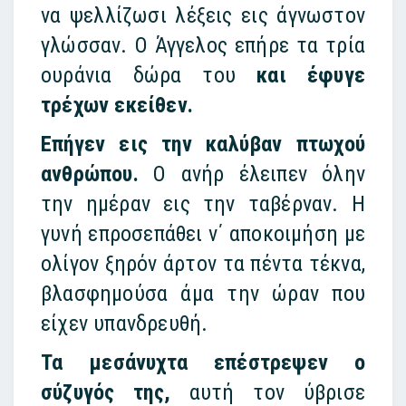
να ψελλίζωσι λέξεις εις άγνωστον
γλώσσαν. Ο Άγγελος επήρε τα τρία
ουράνια δώρα του
και έφυγε
τρέχων εκείθεν.
Επήγεν εις την καλύβαν πτωχού
ανθρώπου.
Ο ανήρ έλειπεν όλην
την ημέραν εις την ταβέρναν. Η
γυνή επροσεπάθει ν΄ αποκοιμήση με
ολίγον ξηρόν άρτον τα πέντα τέκνα,
βλασφημούσα άμα την ώραν που
είχεν υπανδρευθή.
Τα μεσάνυχτα επέστρεψεν ο
σύζυγός της,
αυτή τον ύβρισε