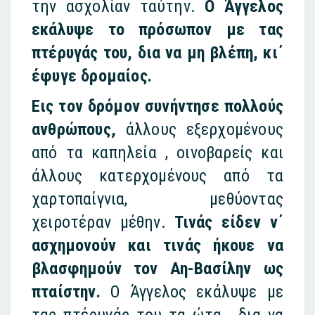
την ασχολίαν ταύτην.
Ο Άγγελος
εκάλυψε το πρόσωπον με τας
πτέρυγάς του, δια να μη βλέπη, κι΄
έφυγε δρομαίος.
Εις τον δρόμον συνήντησε πολλούς
ανθρώπους,
άλλους εξερχομένους
από τα καπηλεία , οινοβαρείς και
άλλους κατερχομένους από τα
χαρτοπαίγνια, μεθύοντας
χειροτέραν μέθην.
Τινάς είδεν ν΄
ασχημονούν και τινάς ήκουε να
βλασφημούν τον Αη-Βασίλην ως
πταίστην.
Ο Άγγελος εκάλυψε με