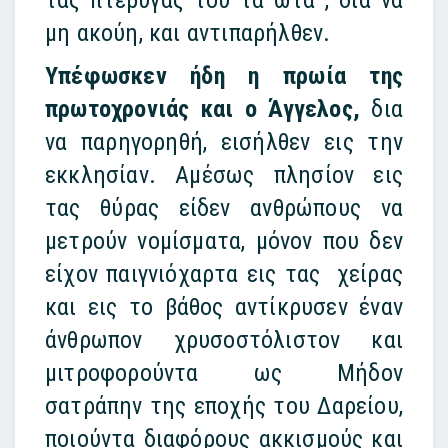
τας πτέρυγάς του τα ώτα , δια να
μη ακούη, και αντιπαρήλθεν.
Υπέφωσκεν ήδη η πρωία της
πρωτοχρονιάς και ο Άγγελος,
δια
να παρηγορηθή, εισήλθεν εις την
εκκλησίαν. Αμέσως πλησίον εις
τας θύρας είδεν ανθρώπους να
μετρούν νομίσματα, μόνον που δεν
είχον παιγνιόχαρτα εις τας χείρας
και εις το βάθος αντίκρυσεν έναν
άνθρωπον χρυσοστόλιστον και
μιτροφορούντα ως Μήδον
σατράπην της εποχής του Δαρείου,
ποιούντα διαφόρους ακκισμούς και