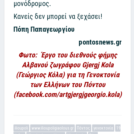
μονόδρομος.
Κανείς δεν μπορεί να ξεχάσει!
Πόπη Παπαγεωργίου
pontosnews.gr
Φωτο: Έργο του διεθνούς φήμης
Αλβανού ζωγράφου Gjergj Kola
(Γεώργιος Κόλα) για τη Γενοκτονία
των Ελλήνων του Πόντου
(facebook.com/artgjergjgeorgio.kola)
ilioupoli
www.ilioupoligiaolous.gr
Πόντος
γενοκτονία
19