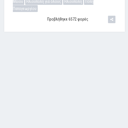
Μαΐου
Ηλιούπολη για όλους
Ηλιούπολη
Πόπη
Παπαγεωργίου
Προβλήθηκε 6572 φορές