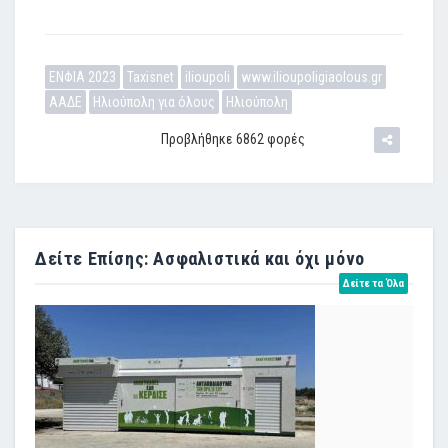
ΕΝΦΙΑ 2023
Taxisnet
ilioupoli
www.ilioupoligiaolous.gr
ΑΑΔΕ
Ηλιούπολη για όλους
Ηλιούπολη
Προβλήθηκε 6862 φορές
Δείτε Επίσης: Ασφαλιστικά και όχι μόνο
Δείτε τα Όλα