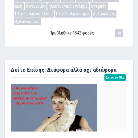
παιδί
Αστυνομία
ηλεκτρονικό έγκλημα
Ιντερπόλ
Ηλιούπολη για όλους
Ηλιούπολη europol
σεξουαλικός
εξαναγκασμός
Προβλήθηκε 1542 φορές
Δείτε Επίσης: Διάφορα αλλά όχι αδιάφορα
Δείτε τα Όλα