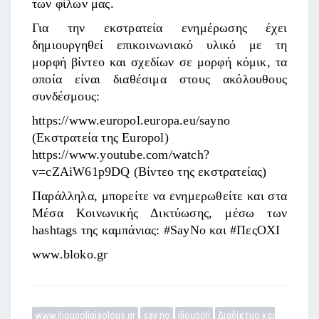
των φίλων μας.
Για την εκστρατεία ενημέρωσης έχει
δημιουργηθεί επικοινωνιακό υλικό με τη
μορφή βίντεο και σχεδίων σε μορφή κόμικ, τα
οποία είναι διαθέσιμα στους ακόλουθους
συνδέσμους:
https://www.europol.europa.eu/sayno
(Εκστρατεία της Europol)
https://www.youtube.com/watch?
v=cZAiW61p9DQ (Βίντεο της εκστρατείας)
Παράλληλα, μπορείτε να ενημερωθείτε και στα
Μέσα Κοινωνικής Δικτύωσης, μέσω των
hashtags της καμπάνιας: #SayNo και #ΠεςΟΧΙ
www.bloko.gr
www.ilioupoligiaolous.gr
say no
ilioupoli
Διαδίκτυο και