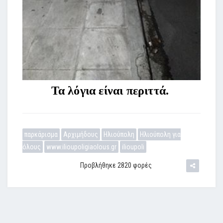
Τα λόγια είναι περιττά.
παρκάρισμα
Αρχιμήδους
Ηλιούπολη
Ηλιούπολη για
όλους
www.ilioupoligiaolous.gr
ilioupoli
Προβλήθηκε 2820 φορές