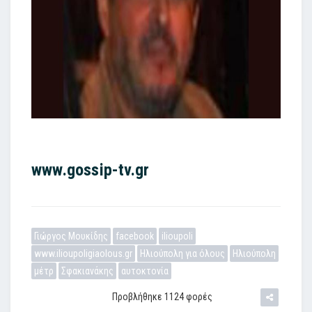
www.gossip-tv.gr
Γιώργος Μουκίδης
facebook
ilioupoli
www.ilioupoligiaolous.gr
Ηλιούπολη για όλους
Ηλιούπολη
μέτρ
Σφακιανάκης
αυτοκτονία
Προβλήθηκε 1124 φορές