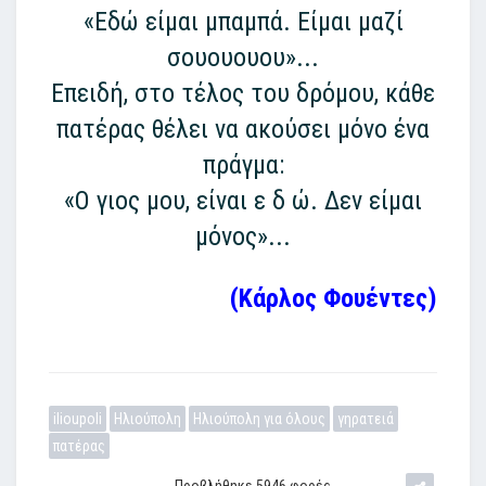
«Εδώ είμαι μπαμπά. Είμαι μαζί
σουουουου»...
Επειδή, στο τέλος του δρόμου, κάθε
πατέρας θέλει να ακούσει μόνο ένα
πράγμα:
«Ο γιος μου, είναι ε δ ώ. Δεν είμαι
μόνος»...
(Κάρλος Φουέντες)
ilioupoli
Ηλιούπολη
Ηλιούπολη για όλους
γηρατειά
πατέρας
Προβλήθηκε 5946 φορές