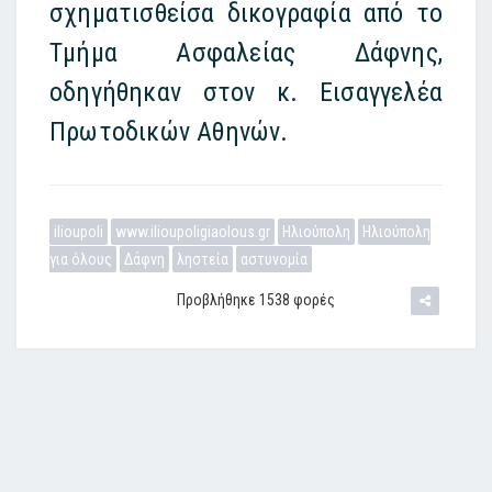
σχηματισθείσα δικογραφία από το
Τμήμα Ασφαλείας Δάφνης,
οδηγήθηκαν στον κ. Εισαγγελέα
Πρωτοδικών Αθηνών.
ilioupoli
www.ilioupoligiaolous.gr
Ηλιούπολη
Ηλιούπολη
για όλους
Δάφνη
ληστεία
αστυνομία
Προβλήθηκε 1538 φορές