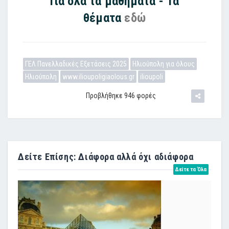
Για όλα τα μαθήματα - Τα
θέματα
εδώ
ΓΕΛ Πανελλαδικές Εξετάσεις 2025
Ηλιούπολη για όλους
Ηλιούπολη
www.ilioupoligiaolous.gr
ilioupoli
Προβλήθηκε 946 φορές
Δείτε Επίσης: Διάφορα αλλά όχι αδιάφορα
Δείτε τα Όλα