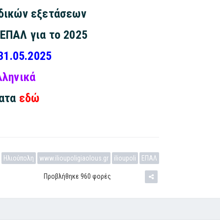
δικών εξετάσεων
ΕΠΑΛ για το 2025
31.05.2025
λληνικά
ματα
εδώ
Ηλιούπολη
www.ilioupoligiaolous.gr
ilioupoli
ΕΠΑΛ
Προβλήθηκε 960 φορές