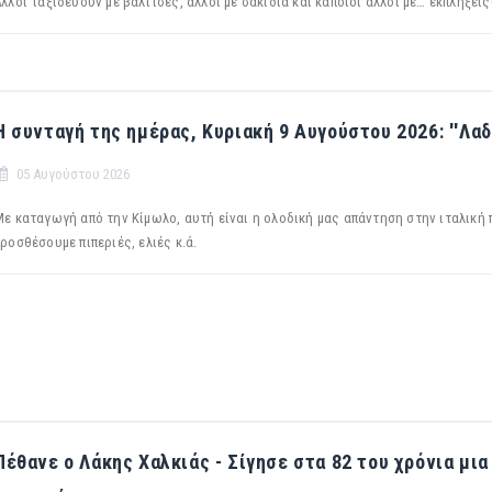
λλοι ταξιδεύουν με βαλίτσες, άλλοι με σακίδια και κάποιοι άλλοι με… εκπλήξεις
Η συνταγή της ημέρας, Κυριακή 9 Αυγούστου 2026: ''Λαδ
05 Αυγούστου 2026
ε καταγωγή από την Κίμωλο, αυτή είναι η ολοδική μας απάντηση στην ιταλική π
ροσθέσουμε πιπεριές, ελιές κ.ά.
Πέθανε ο Λάκης Χαλκιάς - Σίγησε στα 82 του χρόνια μι