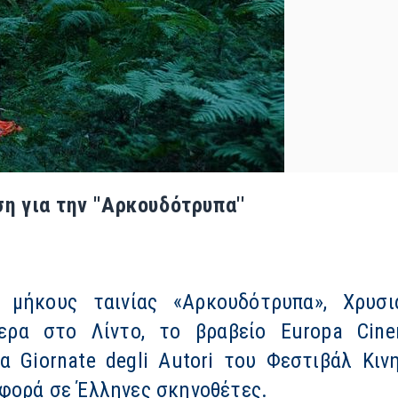
η για την ''Αρκουδότρυπα''
 μήκους ταινίας «Αρκουδότρυπα», Χρυσι
ερα στο Λίντο, το βραβείο Europa Cin
α Giornate degli Autori του Φεστιβάλ Κιν
 φορά σε Έλληνες σκηνοθέτες.