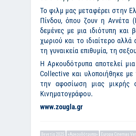
Το φιλμ μας μεταφέρει στην Ε
Πίνδου, όπου ζουν η Αννέτα 
δεμένες με μια ιδιότυπη και 
χωριού και το ιδιαίτερο αλλά
τη γυναικεία επιθυμία, τη σεξ
Η Αρκουδότρυπα αποτελεί μια
Collective και υλοποιήθηκε μ
την αφοσίωση μιας μικρής ο
Κινηματογράφου.
www.zougla.gr
Βενετία 2025
«Αρκουδότρυπα»
Europa Cinemas Ven