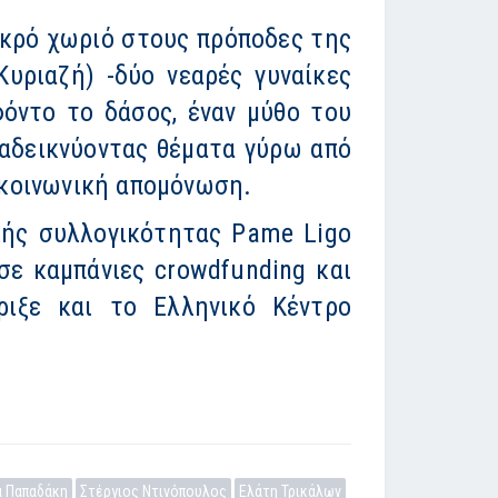
ικρό χωριό στους πρόποδες της
υριαζή) -δύο νεαρές γυναίκες
φόντο το δάσος, έναν μύθο του
ναδεικνύοντας θέματα γύρω από
ν κοινωνική απομόνωση.
κής συλλογικότητας Pame Ligo
σε καμπάνιες crowdfunding και
ριξε και το Ελληνικό Κέντρο
α Παπαδάκη
Στέργιος Ντινόπουλος
Ελάτη Τρικάλων