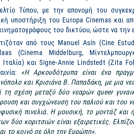
λτίο Τύπου, με την απονομή του συγκεκρ
κή υποστήριξη του Europa Cinemas και από
κινηματογράφους του δικτύου, ώστε να την 
τιζόταν από τους Manuel Asín (Cine Estudio
laas (Cinema Middelburg, Μίντελμπουργκ,
Ιταλία) και Signe-Annie Lindstedt (Zita Fo
αινία:
«Η Αρκουδότρυπα είναι ένα πραγμ
νόπολο και Κρισιάνα Β. Παπαδάκη, με μια ν
ί τη σχέση μεταξύ δύο νεαρών queer γυνα
υση και συγχώνευση του παλιού και του νέο
ρφυσική πινελιά. Η μουσική, το μοντάζ και
ων δύο κοριτσιών είναι εξαιρετικές. Ελπίζο
αι το κοινό σε όλη την Ευρώπη».