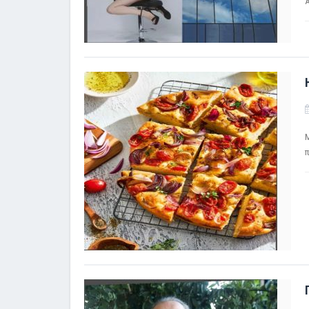
Α
Μ
π