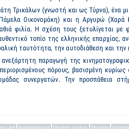
λάτη Τρικάλων (γνωστή και ως Τύρνα), ένα μ
(Πάμελα Οικονομάκη) και η Αργυρώ (Χαρά Κ
βαθιά φιλία. Η σχέση τους ξετυλίγεται με 
 αυθεντικό τοπίο της ελληνικής επαρχίας, α
ουαλική ταυτότητα, την αυτοδιάθεση και τη
 ανεξάρτητη παραγωγή της κινηματογραφι
ε περιορισμένους πόρους, βασισμένη κυρίως 
μάδας συνεργατών. Την προσπάθεια στή
ice Label
ilioupoligiaolous.gr
Ηλιούπολη για όλους
Ηλιούπολη
Χρυσιάνν