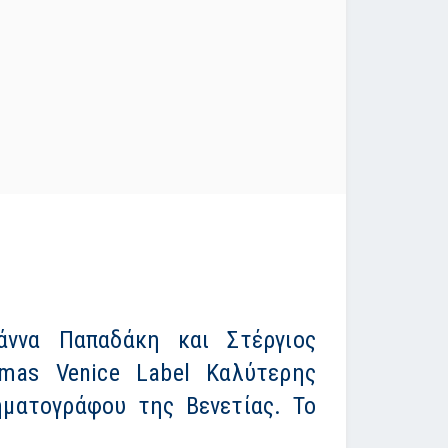
άννα Παπαδάκη και Στέργιος
emas Venice Label Καλύτερης
ηματογράφου της Βενετίας. Το