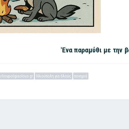
'Ενα παραμύθι με την 
ilioupoligiaolous.gr
Ηλιούπολη για όλους
πονηριά