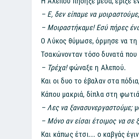
Η Αλεπού πήδηξε μέσα, έριξε έ
– Ε, δεν είπαμε να μοιραστούμε
– Μοιραστήκαμε! Εσύ πήρες ένα
Ο Λύκος θύμωσε, όρμησε να τη 
Τσακώνονταν τόσο δυνατά που 
– Τρέχα!
φώναξε η Αλεπού.
Και οι δυο το έβαλαν στα πόδια
Κάπου μακριά, δίπλα στη φωτιά,
– Λες να ξανασυνεργαστούμε;
μ
– Μόνο αν είσαι έτοιμος να σε
Και κάπως έτσι... ο καβγάς έγιν