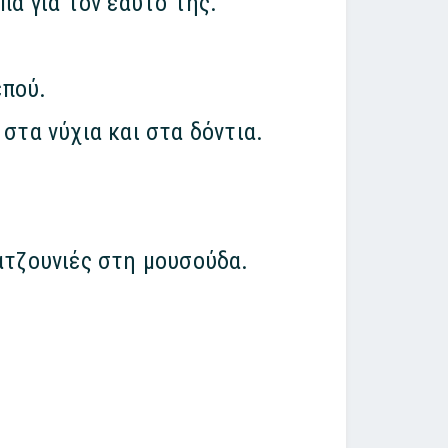
πα για τον εαυτό της.
επού.
στα νύχια και στα δόντια.
γρατζουνιές στη μουσούδα.