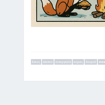
λύκος
αλεπού
συνεργασία
κομικς
ilioupoli
www.