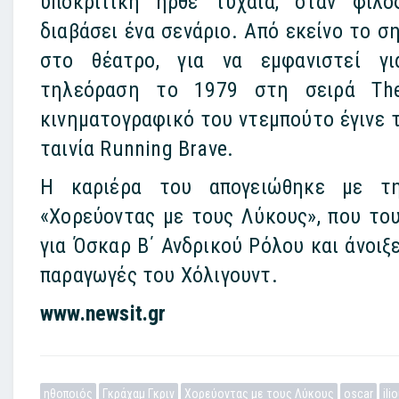
υποκριτική ήρθε τυχαία, όταν φίλ
διαβάσει ένα σενάριο. Από εκείνο το σ
στο θέατρο, για να εμφανιστεί 
τηλεόραση το 1979 στη σειρά The 
κινηματογραφικό του ντεμπούτο έγινε 
ταινία Running Brave.
Η καριέρα του απογειώθηκε με τ
«Χορεύοντας με τους Λύκους», που το
για Όσκαρ Β΄ Ανδρικού Ρόλου και άνοιξ
παραγωγές του Χόλιγουντ.
www.newsit.gr
ηθοποιός
Γκράχαμ Γκριν
Χορεύοντας με τους Λύκους
oscar
ili