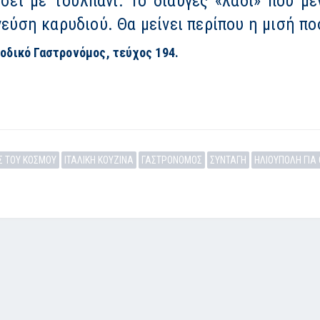
ει με τουλπάνι. Το διαυγές «λάδι» που μέ
 γεύση καρυδιού. Θα μείνει περίπου η μισή π
οδικό Γαστρονόμος, τεύχος 194.
Σ ΤΟΥ ΚΟΣΜΟΥ
ΙΤΑΛΙΚΗ ΚΟΥΖΙΝΑ
ΓΑΣΤΡΟΝΟΜΟΣ
ΣΥΝΤΑΓΗ
ΗΛΙΟΥΠΟΛΗ ΓΙΑ