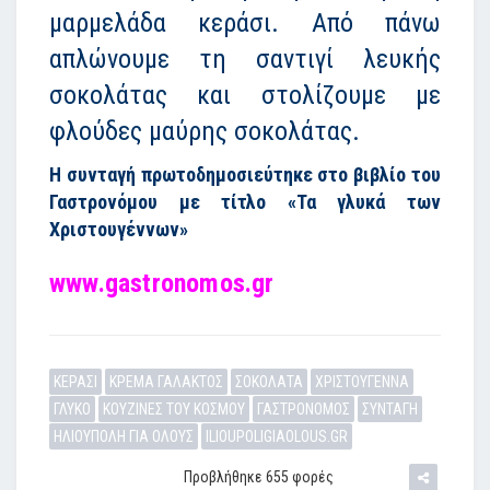
μαρμελάδα κεράσι. Από πάνω
απλώνουμε τη σαντιγί λευκής
σοκολάτας και στολίζουμε με
φλούδες μαύρης σοκολάτας.
Η συνταγή πρωτοδημοσιεύτηκε στο βιβλίο του
Γαστρονόμου με τίτλο «Τα γλυκά των
Χριστουγέννων»
www.gastronomos.gr
ΚΕΡΑΣΙ
ΚΡΕΜΑ ΓΑΛΑΚΤΟΣ
ΣΟΚΟΛΑΤΑ
ΧΡΙΣΤΟΥΓΕΝΝΑ
ΓΛΥΚΟ
ΚΟΥΖΙΝΕΣ ΤΟΥ ΚΟΣΜΟΥ
ΓΑΣΤΡΟΝΟΜΟΣ
ΣΥΝΤΑΓΗ
ΗΛΙΟΥΠΟΛΗ ΓΙΑ ΟΛΟΥΣ
ILIOUPOLIGIAOLOUS.GR
Προβλήθηκε 655 φορές