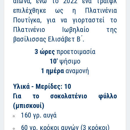
αιώνα, ενώ το 2022 ένα τράιφλ
επιλέχθηκε ως η Πλατινένια
Πουτίγκα, για να γιορταστεί το
Πλατινένιο Ιωβηλαίο της
βασίλισσας Ελισάβετ Β ́.
3 ώρες
προετοιμασία
10'
ψήσιμο
1 ημέρα
αναμονή
Υλικά - Μερίδες: 10
Για το σοκολατένιο φύλλο
(μπισκουί)
160 γρ. αυγά
60 γρ. κρόκοι αυγών (3 κρόκοι)