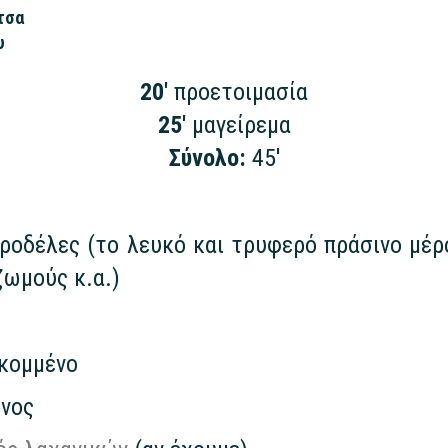
τσα
υ
20'
προετοιμασία
25'
μαγείρεμα
Σύνολο:
45'
ροδέλες (το λευκό και τρυφερό πράσινο μέρ
ζωμούς κ.α.)
οκομμένο
ένος