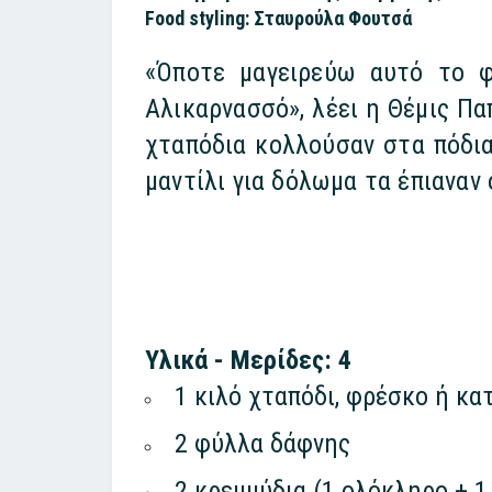
Food styling: Σταυρούλα Φουτσά
«Όποτε μαγειρεύω αυτό το φα
Αλικαρνασσό», λέει η Θέμις Π
χταπόδια κολλούσαν στα πόδια 
μαντίλι για δόλωμα τα έπιαναν
Υλικά - Μερίδες: 4
1 κιλό χταπόδι, φρέσκο ή κα
2 φύλλα δάφνης
2 κρεμμύδια (1 ολόκληρο + 1