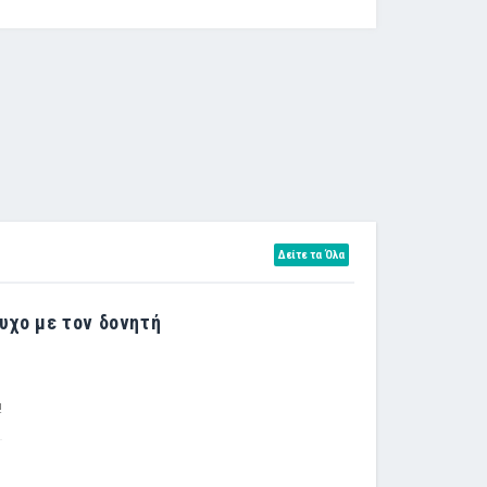
Δείτε τα Όλα
υχο με τον δονητή
!