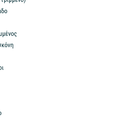
άδο
μμένος
σκόνη
οι
ο