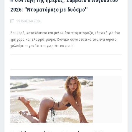
Η συνταγή της ημέρας, Σάββατο 8 Αυγούστου
2026: ''Ντοματόρυζο με δυόσμο''
29 Ιουλίου 2026
Ζουμερό, κατακόκκινο και μελωμένο ντοματόρυζο, ιδανικό για ένα
γρήγορο και ελαφρύ γεύμα. Ιδανικό συνοδευτικό του ένα ωραίο
χαλούμι σαγανάκι και χωριάτικο ψωμί.