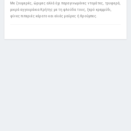
Με ζουμερές, ώριμες αλλά όχι παραγινωμένες ντομάτες, τρυφερά,
μικρά αγγουράκια Κρήτης με τη φλούδα τους, ξερό κρεμμύδι,
φίνες πιπεριές κέρατο και ελιές μαύρες ή θρούμπες.