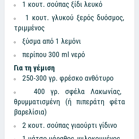
1 κουτ. σούπας ξίδι λευκό
1 κουτ. γλυκού ξερός δυόσμος,
τριμμένος
ξύσμα από 1 λεμόνι
περίπου 300 ml νερό
Για τη γέμιση
250-300 γρ. φρέσκο ανθότυρο
400 γρ. σφέλα Λακωνίας,
θρυμματισμένη (ή πιπεράτη φέτα
βαρελίσια)
2 κουτ. σούπας γιαούρτι γίδινο
1 μάτσο μάραθος, ψιλοκομμένος