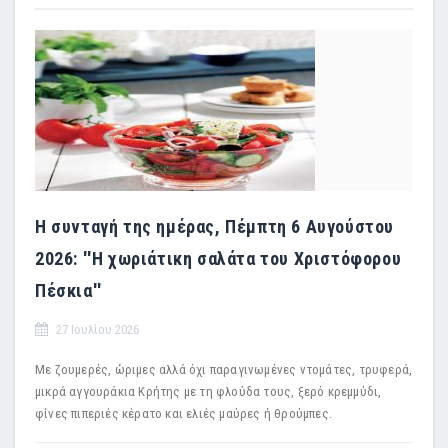
Η συνταγή της ημέρας, Πέμπτη 6 Αυγούστου
2026: ''Η χωριάτικη σαλάτα του Χριστόφορου
Πέσκια''
27 Ιουλίου 2026
Με ζουμερές, ώριμες αλλά όχι παραγινωμένες ντομάτες, τρυφερά,
μικρά αγγουράκια Κρήτης με τη φλούδα τους, ξερό κρεμμύδι,
φίνες πιπεριές κέρατο και ελιές μαύρες ή θρούμπες.