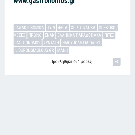
www.gastronomos.gr
ΓΑΛΑΚΤΟΚΟΜΙΚΑ
ΤΥΡΙ
ΦΕΤΑ
ΧΟΡΤΟΦΑΓΙΚΑ
ΟΡΕΚΤΙΚΟ /
ΜΕΖΕΣ
ΠΡΩΙΝΟ
ΣΝΑΚ
ΕΛΛΗΝΙΚΑ ΠΑΡΑΔΟΣΙΑΚΑ
ΠΙΤΕΣ
ΓΑΣΤΡΟΝΟΜΟΣ
ΣΥΝΤΑΓΗ
ΗΛΙΟΥΠΟΛΗ ΓΙΑ ΟΛΟΥΣ
ILIOUPOLIGIAOLOUS.GR
ΜΑΝΗ
Προβλήθηκε 464 φορές