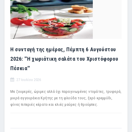
Η συνταγή της ημέρας, Πέμπτη 6 Αυγούστου
2026: ''Η χωριάτικη σαλάτα του Χριστόφορου
Πέσκια''
27 Ιουλίου 2026
Με ζουμερές, ώριμες αλλά όχι παραγινωμένες ντομάτες, τρυφερά,
μικρά αγγουράκια Κρήτης με τη φλούδα τους, ξερό κρεμμύδι,
φίνες πιπεριές κέρατο και ελιές μαύρες ή θρούμπες.