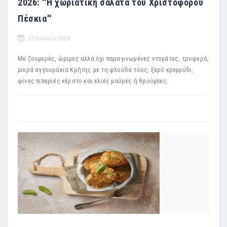
2026: ''Η χωριάτικη σαλάτα του Χριστόφορου
Πέσκια''
27 Ιουλίου 2026
Με ζουμερές, ώριμες αλλά όχι παραγινωμένες ντομάτες, τρυφερά,
μικρά αγγουράκια Κρήτης με τη φλούδα τους, ξερό κρεμμύδι,
φίνες πιπεριές κέρατο και ελιές μαύρες ή θρούμπες.