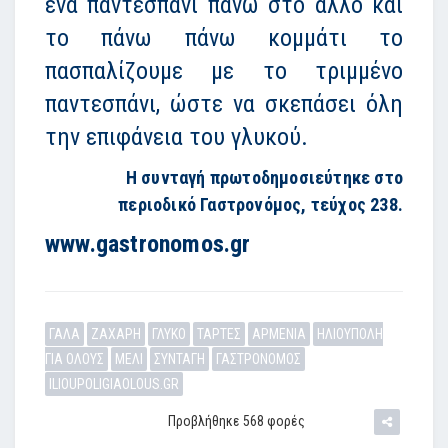
ένα παντεσπάνι πάνω στο άλλο και
το πάνω πάνω κομμάτι το
πασπαλίζουμε με το τριμμένο
παντεσπάνι, ώστε να σκεπάσει όλη
την επιφάνεια του γλυκού.
Η συνταγή πρωτοδημοσιεύτηκε στο
περιοδικό Γαστρονόμος, τεύχος 238.
www.gastronomos.gr
ΓΑΛΑ
ΖΑΧΑΡΗ
ΓΛΥΚΟ
ΤΑΡΤΕΣ
ΑΡΜΕΝΙΑ
ΗΛΙΟΥΠΟΛΗ
ΓΙΑ ΟΛΟΥΣ
ΜΕΛΙ
ΣΥΝΤΑΓΗ
ΓΑΣΤΡΟΝΟΜΟΣ
ILIOUPOLIGIAOLOUS.GR
Προβλήθηκε 568 φορές